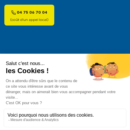
04 75 06 70 04
(coût d’un appel local)
Pour les trajets courts, privilégiez la marche ou le vélo
#SeDéplacerMoinsPolluer
.