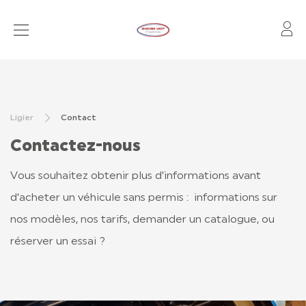
Mo
VOITURES SANS PERMIS
VÉHICULES D’OCCASION
Ligier
Contact
RÉSEAU
Contactez-nous
APRÈS-VENTE
Vous souhaitez obtenir plus d’informations avant
FINANCEMENT ET ASSURANCE
d’acheter un véhicule sans permis : informations sur
LOCATION OLD
nos modèles, nos tarifs, demander un catalogue, ou
réserver un essai ?
CONTACT
CONTACT