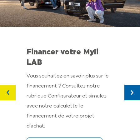
Financer votre Myli
LAB
Off
Vous souhaitez en savoir plus sur le
LAB
financement ? Consultez notre
Une a
rubrique
Configurateur
et simulez
claire
avec notre calculette le
109€/
financement de votre projet
d’achat.
Dé