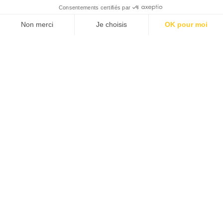
Nous contacter
Configurateur
Nos concessions
Découvrez la Myli LAB et recevez une