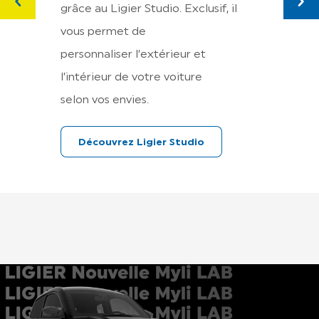
grâce au Ligier Studio. Exclusif, il
A bor
vous permet de
se pl
personnaliser l’extérieur et
de l’
l’intérieur de votre voiture
perme
selon vos envies.
intéri
Découvrez Ligier Studio