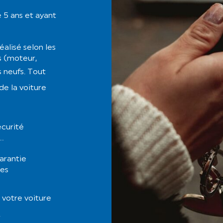
 5 ans et ayant
alisé selon les
s (moteur,
s neufs.
Tout
de la voiture
écurité
s…
garantie
res
 votre voiture
.