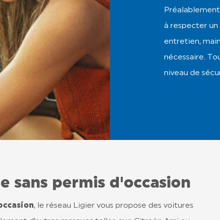
Préalablement à
à respecter un 
entretien, mai
nécessaire. Tou
niveau de sécur
re sans permis d'occasion
occasion
, le réseau Ligier vous propose des voitures