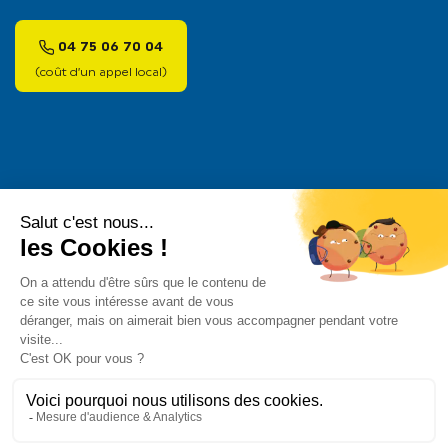
04 75 06 70 04
(coût d’un appel local)
Pour les trajets courts, privilégiez la marche ou le vélo
#SeDéplacerMoinsPolluer
.