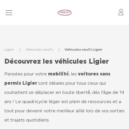
Mo
VOITURES SANS PERMIS
VÉHICULES D’OCCASION
Ligier
Véhicules neufs
Véhicules neufs Ligier
RÉSEAU
Découvrez les véhicules Ligier
APRÈS-VENTE
Pensées pour votre
mobilité́
, les
voitures sans
FINANCEMENT ET ASSURANCE
permis Ligier
sont idéales pour tous ceux qui
LOCATION OLD
souhaitent se déplacer en toute liberté́, dès l’âge de 14
ans ! Le quadricycle léger est plein de ressources et a
CONTACT
tout pour devenir votre meilleur allié lors de vos sorties
et trajets quotidiens.
CONTACT